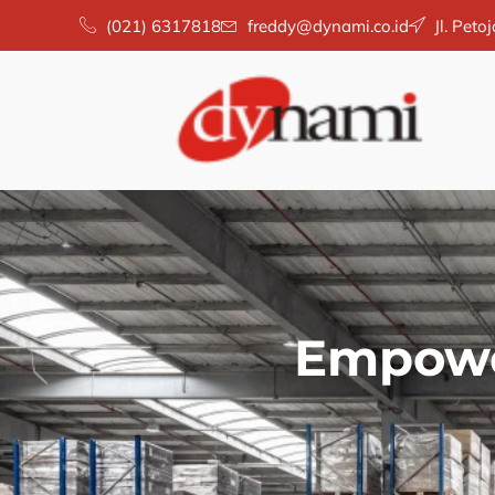
Skip
(021) 6317818
freddy@dynami.co.id
Jl. Pet
to
content
Empowe