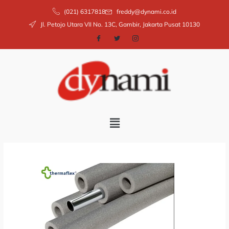
Skip
(021) 6317818
freddy@dynami.co.id
to
Jl. Petojo Utara VII No. 13C, Gambir, Jakarta Pusat 10130
content
Menu