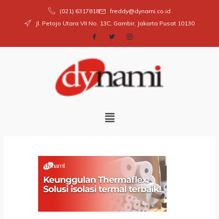
Skip
(021) 6317818
freddy@dynami.co.id
to
Jl. Petojo Utara VII No. 13C, Gambir, Jakarta Pusat 10130
content
Menu