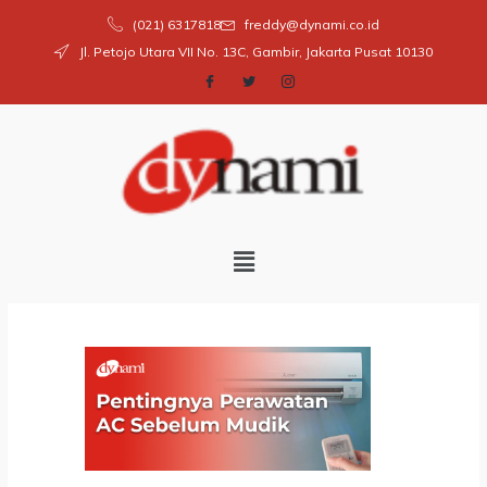
Skip
(021) 6317818
freddy@dynami.co.id
to
Jl. Petojo Utara VII No. 13C, Gambir, Jakarta Pusat 10130
content
Menu