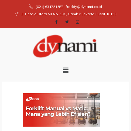
Skip
(021) 6317818
freddy@dynami.co.id
to
Jl. Petojo Utara VII No. 13C, Gambir, Jakarta Pusat 10130
content
Menu